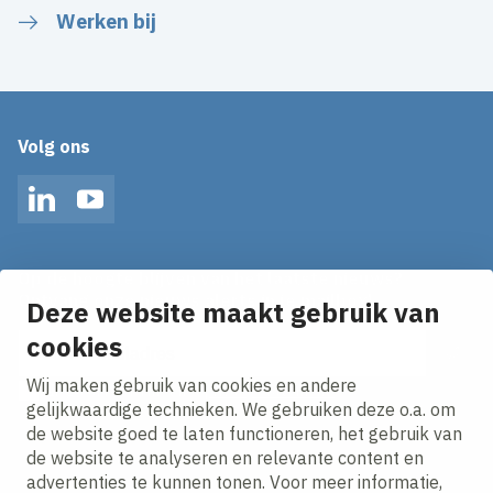
Werken bij
Volg ons
LinkedIn
YouTube
Op de hoogte blijven van het laatste nieuws?
Ontvang onze nieuws alerts in je mailbox!
Deze website maakt gebruik van
cookies
E-mailadres
Wij maken gebruik van cookies en andere
Ik ga akkoord met het
privacy statement.
gelijkwaardige technieken. We gebruiken deze o.a. om
de website goed te laten functioneren, het gebruik van
de website te analyseren en relevante content en
advertenties te kunnen tonen. Voor meer informatie,