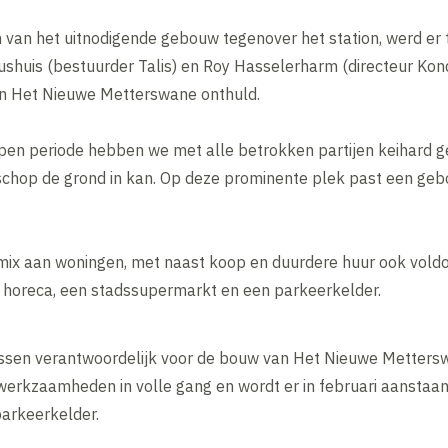
n van het uitnodigende gebouw tegenover het station, werd er t
ushuis (bestuurder Talis) en Roy Hasselerharm (directeur Ko
an Het Nieuwe Metterswane onthuld.
en periode hebben we met alle betrokken partijen keihard ge
 schop de grond in kan. Op deze prominente plek past een ge
mix aan woningen, met naast koop en duurdere huur ook vold
n, horeca, een stadssupermarkt en een parkeerkelder.
jssen verantwoordelijk voor de bouw van Het Nieuwe Mettersw
erkzaamheden in volle gang en wordt er in februari aanstaa
arkeerkelder.