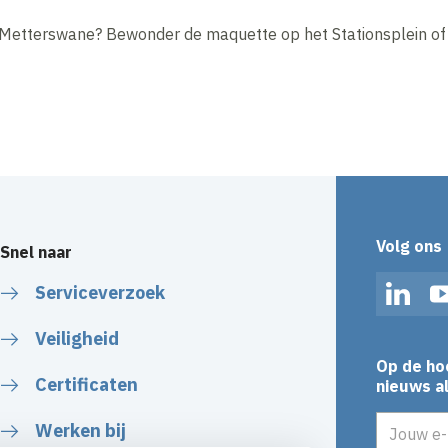
 Metterswane? Bewonder de maquette op het Stationsplein of
n
Volg ons
Snel naar
Serviceverzoek
Linked
Veiligheid
Op de ho
Certificaten
nieuws al
E-mailadr
Werken bij