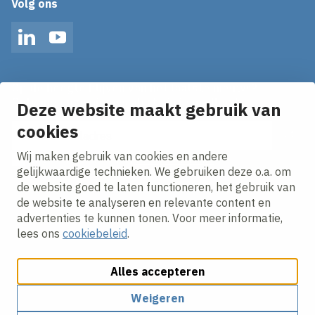
Volg ons
LinkedIn
YouTube
Op de hoogte blijven van het laatste nieuws?
Ontvang onze nieuws alerts in je mailbox!
Deze website maakt gebruik van
E-mailadres
cookies
Wij maken gebruik van cookies en andere
Ik ga akkoord met het
privacy statement.
gelijkwaardige technieken. We gebruiken deze o.a. om
de website goed te laten functioneren, het gebruik van
de website te analyseren en relevante content en
advertenties te kunnen tonen. Voor meer informatie,
lees ons
cookiebeleid
.
Alles accepteren
Cookies aanpassen
Cookie beleid
Privacy policy
Responsible disclosure
Algemene inkoopvoorwaarden
Weigeren