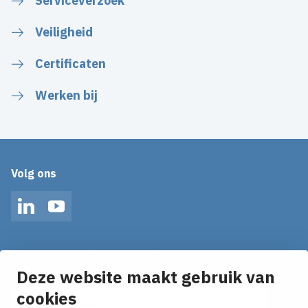
Serviceverzoek
Veiligheid
Certificaten
Werken bij
Volg ons
LinkedIn
YouTube
Op de hoogte blijven van het laatste nieuws?
Ontvang onze nieuws alerts in je mailbox!
Deze website maakt gebruik van
cookies
E-mailadres