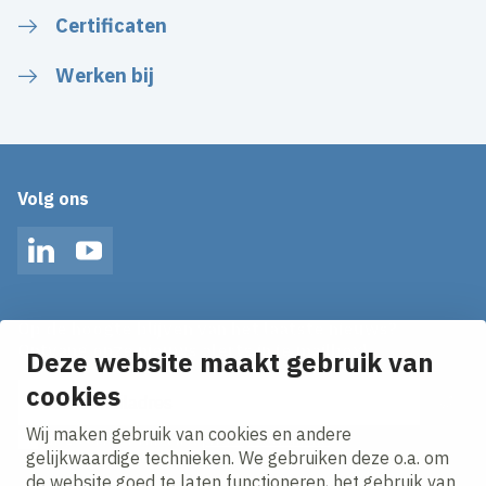
Certificaten
Werken bij
Volg ons
LinkedIn
YouTube
Op de hoogte blijven van het laatste nieuws?
Ontvang onze nieuws alerts in je mailbox!
Deze website maakt gebruik van
E-mailadres
cookies
Wij maken gebruik van cookies en andere
Ik ga akkoord met het
privacy statement.
gelijkwaardige technieken. We gebruiken deze o.a. om
de website goed te laten functioneren, het gebruik van