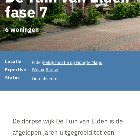
fase 7
6 woningen
Projectinformatie
Locatie
Elden
Bekijk locatie op Google Maps
Expertise
Woningbouw
Status
Gerealiseerd
De dorpse wijk De Tuin van Elden is de
afgelopen jaren uitgegroeid tot een