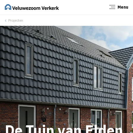
Menu
Sluiten
Projecten
De Tuin van Elden