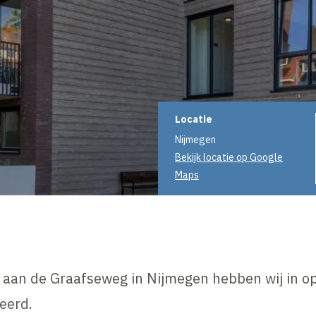
Projectinformati
Locatie
Nijmegen
Bekijk locatie op Google
Maps
 aan de Graafseweg in Nijmegen hebben wij in o
eerd.