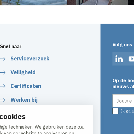
Volg ons
Snel naar
Serviceverzoek
Linked
Veiligheid
Op de ho
Certificaten
nieuws al
E-mailadr
Werken bij
Ik ga 
cookies
ige technieken. We gebruiken deze o.a.
ik van de website te analyseren en