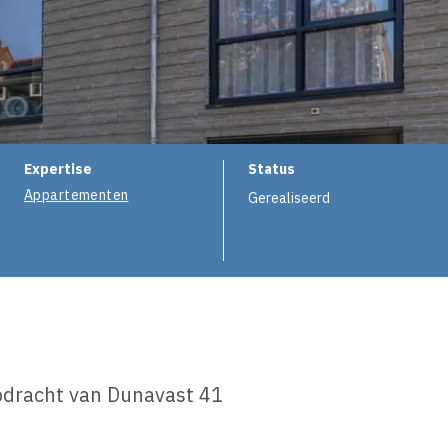
e
Expertise
Status
Appartementen
Gerealiseerd
pdracht van Dunavast 41