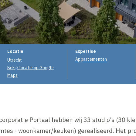
Projectinformatie
Locatie
Expertise
Appartementen
Utrecht
Bekijk locatie op Google
Maps
orporatie Portaal hebben wij 33 studio's (30 k
mtes - woonkamer/keuken) gerealiseerd. Het pro