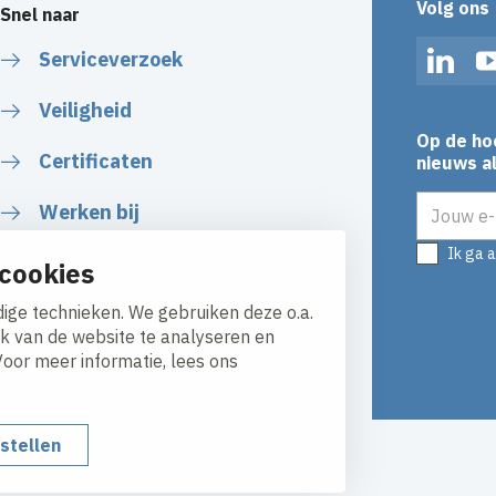
Volg ons
Snel naar
Serviceverzoek
Linked
Veiligheid
Op de ho
Certificaten
nieuws al
E-mailadr
Werken bij
Ik ga 
cookies
ige technieken. We gebruiken deze o.a.
ik van de website te analyseren en
Voor meer informatie, lees ons
nstellen
y
Responsible disclosure