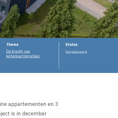
Thema
Status
De kracht van
Gerealiseerd
ketenpartnerschap
leine appartementen en 3
ject is in december