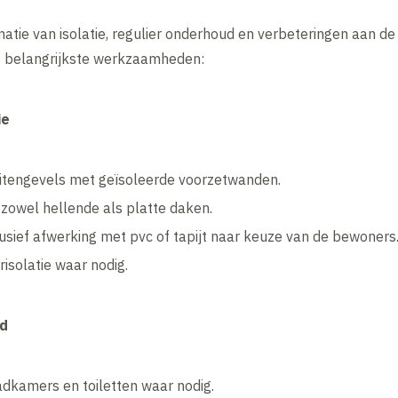
ie van isolatie, regulier onderhoud en verbeteringen aan de in
e belangrijkste werkzaamheden:
ie
buitengevels met geïsoleerde voorzetwanden.
 zowel hellende als platte daken.
clusief afwerking met pvc of tapijt naar keuze van de bewoners
solatie waar nodig.
id
dkamers en toiletten waar nodig.