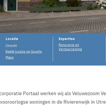
Projectinformatie
Locatie
Expertise
Renovatie en
Utrecht
Verduurzaming
Bekijk locatie op Google
Maps
orporatie Portaal werken wij als Veluwezoom Ve
ooroorlogse woningen in de Rivierenwijk in Utrec