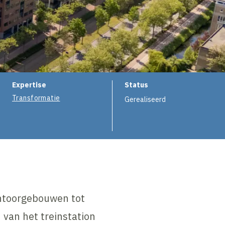
e
Expertise
Status
Transformatie
Gerealiseerd
antoorgebouwen tot
 van het treinstation