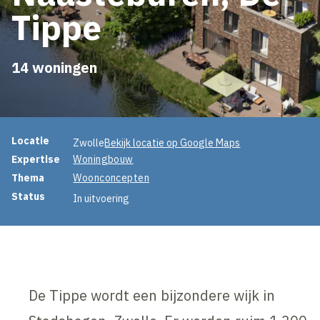
Tippe
14 woningen
Projectinformatie
Locatie
Zwolle
Bekijk locatie op Google Maps
Expertise
Woningbouw
Thema
Woonconcepten
Status
In uitvoering
De Tippe wordt een bijzondere wijk in