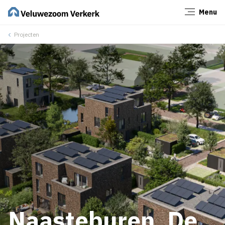
Menu
Sluiten
Projecten
Naasteburen, De