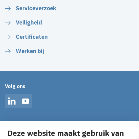
Serviceverzoek
Veiligheid
Certificaten
Werken bij
Volg ons
LinkedIn
YouTube
Op de hoogte blijven van het laatste nieuws?
Ontvang onze nieuws alerts in je mailbox!
Deze website maakt gebruik van